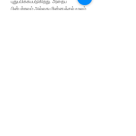
புதுப்பிக்கப்படுகிறது. அதைப்
பின்பற்றவும் அல்லது மின்னஞ்சல் மூலம்
அறிவிப்பை அமைக்கவும்
பரிந்துரைக்கிறோம். விரும்பிய தயாரிப்பு
மீண்டும் கையிருப்புக்கு வந்ததும்,
மின்னஞ்சல் அறிவிப்பைப் பெறுவீர்கள்.
உங்களிடம் மேலும் கேள்விகள்
இருந்தால்?
தயவு செய்து எங்களுக்கு
kalyanicoveringofficial@gmail.com இல்
எழுதவும்