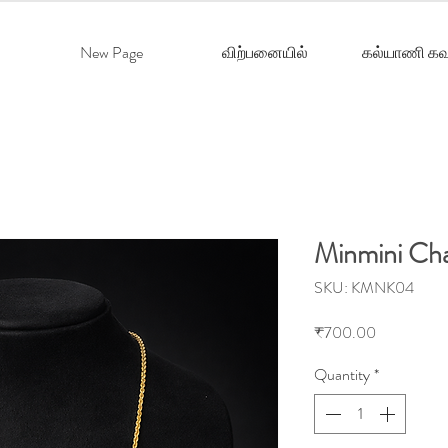
New Page
விற்பனையில்
கல்யாணி கவ
Minmini Ch
SKU: KMNK04
Price
₹700.00
Quantity
*