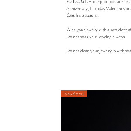
Perfect Gift -
our products are best 
Anniversary, Birthday Valentines or 
Care Instructions:
Wipe your jewelry with a soft cloth a
Do not soak your jewelry in water
Do not clean your jewelry in with so
New Arrival