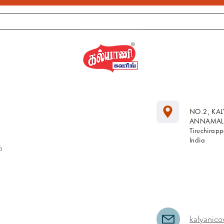
NO.2, KA
ANNAMALA
Tiruchirap
India
்
kalyanico