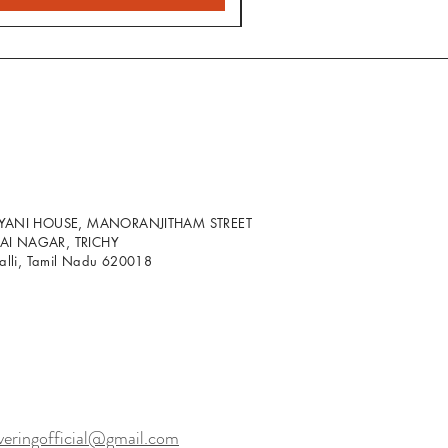
LYANI HOUSE, MANORANJITHAM STREET
I NAGAR, TRICHY
palli, Tamil Nadu 620018
veringofficial@gmail.com