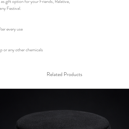
as gift option for your Friends, Relative,
any Festival.
fter every use
ap or any other chemicals
Related Products