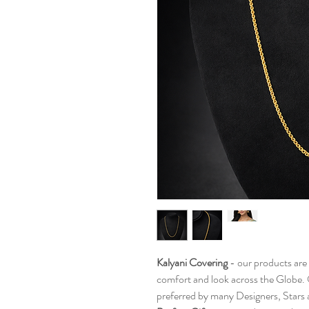
Kalyani Covering
- our products are 
comfort and look across the Globe. 
preferred by many Designers, Stars an