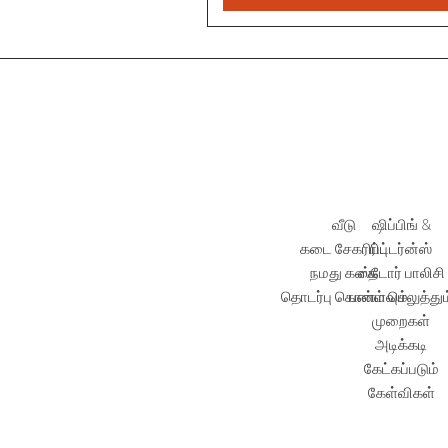
வீடு
ஷிப்பிங் &
கடை சேகரிப்பு
ரிட்டர்ன்ஸ்
நமது கதை
ஸ்டோர் பாலிசி
தொடர்பு கொள்ளவும்
பணம் செலுத்தும
முறைகள்
அடிக்கடி
கேட்கப்படும்
கேள்விகள்