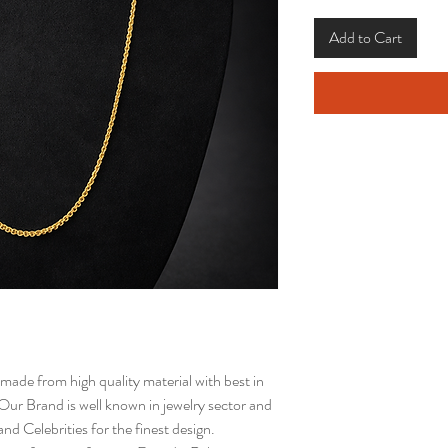
Add to Cart
made from high quality material with best in
Our Brand is well known in jewelry sector and
d Celebrities for the finest design.